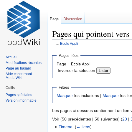
Page
Discussion
Pages qui pointent vers
←
Ecole Appli
Sauter
Sauter
Pages liées
Accueil
à
à
Modifications récentes
Page :
la
la
Page au hasard
Inverser la sélection
navigation
recherche
Aide concernant
MediaWiki
Filtres
Outils
Pages spéciales
Masquer
les inclusions |
Masquer
les lie
Version imprimable
Les pages ci-dessous contiennent un lien 
Voir (50 précédentes | 50 suivantes) (
20
|
Timena
‎
(
← liens
)