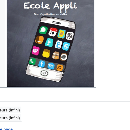
eurs (infini)
eurs (infini)
te page.