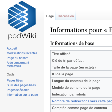
Page
Discussion
Informations pour « 
Informations de base
Sauter
Sauter
à
à
Accueil
la
la
Modifications récentes
Titre affiché
Page au hasard
navigation
recherche
Clé de tri par défaut
Aide concernant
MediaWiki
Taille de la page (en octets)
ID de la page
Outils
Pages liées
Langue du contenu de la page
Suivi des pages liées
Modèle de contenu de la page
Pages spéciales
Indexation par robots
Information sur la page
Nombre de redirections vers cette pa
Comptée comme page de contenu