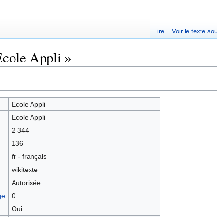
Lire
Voir le texte so
Ecole Appli »
Ecole Appli
Ecole Appli
2 344
136
fr - français
wikitexte
Autorisée
ge
0
Oui